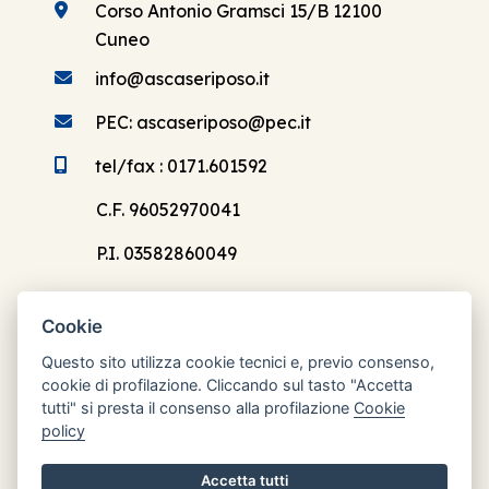
Corso Antonio Gramsci 15/B 12100
Cuneo
info@ascaseriposo.it
PEC: ascaseriposo@pec.it
tel/fax : 0171.601592
C.F. 96052970041
P.I. 03582860049
Cookie
Questo sito utilizza cookie tecnici e, previo consenso,
cookie di profilazione. Cliccando sul tasto "Accetta
Orari di apertura
tutti" si presta il consenso alla profilazione
Cookie
Lun: 8.30 - 12.30
policy
Mar: chiuso
Accetta tutti
Mer: 8.30 - 12.30