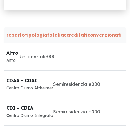
reparto
tipologia
totali
accreditati
convenzionati
Altro
Residenziale
0
0
0
Altro
CDAA - CDAI
Semiresidenziale
0
0
0
Centro Diurno Alzheimer
CDI - CDIA
Semiresidenziale
0
0
0
Centro Diurno Integrato