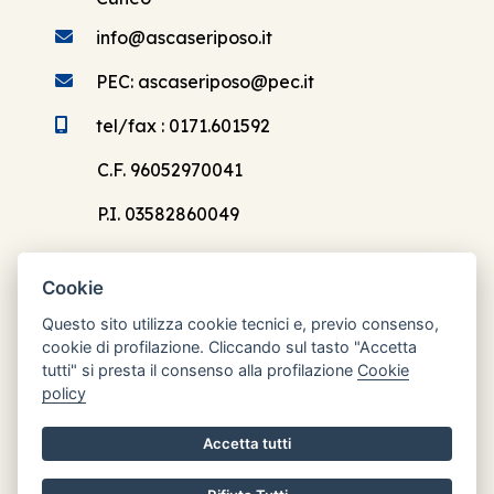
info@ascaseriposo.it
PEC: ascaseriposo@pec.it
tel/fax : 0171.601592
C.F. 96052970041
P.I. 03582860049
Cookie
Questo sito utilizza cookie tecnici e, previo consenso,
cookie di profilazione. Cliccando sul tasto "Accetta
Orari di apertura
tutti" si presta il consenso alla profilazione
Cookie
Lun: 8.30 - 12.30
policy
Mar: chiuso
Accetta tutti
Mer: 8.30 - 12.30
Gio: chiuso