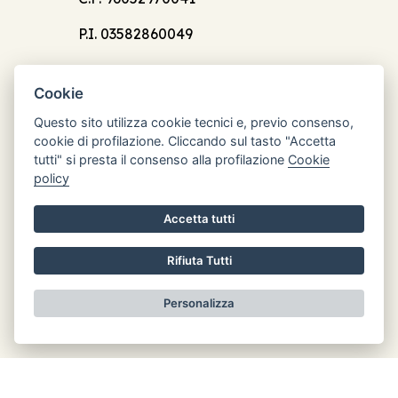
P.I. 03582860049
Cookie
Questo sito utilizza cookie tecnici e, previo consenso,
cookie di profilazione. Cliccando sul tasto "Accetta
Orari di apertura
tutti" si presta il consenso alla profilazione
Cookie
Lun: 8.30 - 12.30
policy
Mar: chiuso
Accetta tutti
Mer: 8.30 - 12.30
Gio: chiuso
Rifiuta Tutti
Ven: chiuso
Personalizza
Informativa privacy