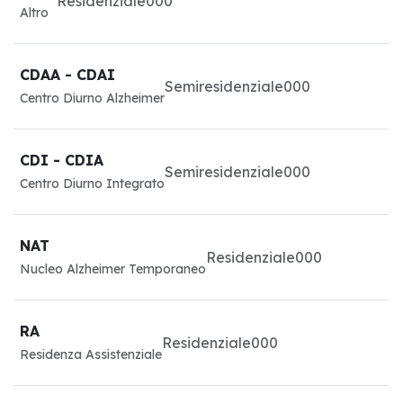
Residenziale
0
0
0
Altro
CDAA - CDAI
Semiresidenziale
0
0
0
Centro Diurno Alzheimer
CDI - CDIA
Semiresidenziale
0
0
0
Centro Diurno Integrato
NAT
Residenziale
0
0
0
Nucleo Alzheimer Temporaneo
RA
Residenziale
0
0
0
Residenza Assistenziale