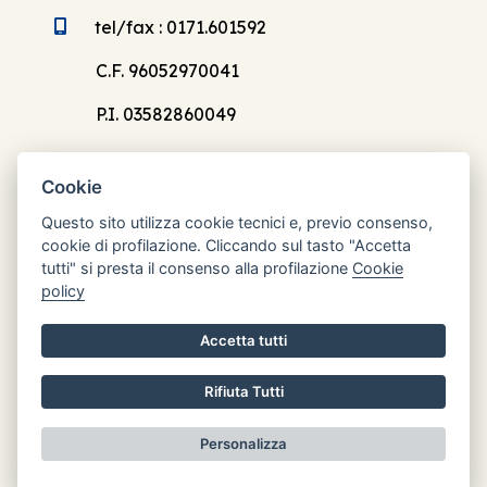
tel/fax : 0171.601592
C.F. 96052970041
P.I. 03582860049
Cookie
Questo sito utilizza cookie tecnici e, previo consenso,
cookie di profilazione. Cliccando sul tasto "Accetta
Orari di apertura
tutti" si presta il consenso alla profilazione
Cookie
Lun: 8.30 - 12.30
policy
Mar: chiuso
Accetta tutti
Mer: 8.30 - 12.30
Gio: chiuso
Rifiuta Tutti
Ven: chiuso
Personalizza