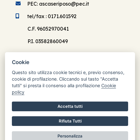
PEC: ascaseriposo@pec.it
tel/fax : 0171.601592
C.F. 96052970041
P.I. 03582860049
Cookie
Questo sito utilizza cookie tecnici e, previo consenso,
cookie di profilazione. Cliccando sul tasto "Accetta
Orari di apertura
tutti" si presta il consenso alla profilazione
Cookie
Lun: 8.30 - 12.30
policy
Mar: chiuso
Accetta tutti
Mer: 8.30 - 12.30
Gio: chiuso
Rifiuta Tutti
Ven: chiuso
Personalizza