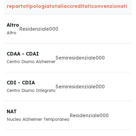
reparto
tipologia
totali
accreditati
convenzionati
Altro
Residenziale
0
0
0
Altro
CDAA - CDAI
Semiresidenziale
0
0
0
Centro Diurno Alzheimer
CDI - CDIA
Semiresidenziale
0
0
0
Centro Diurno Integrato
NAT
Residenziale
0
0
0
Nucleo Alzheimer Temporaneo