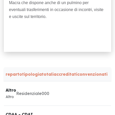
Macra che dispone anche di un pulmino per
eventuali trasferimenti in occasione di incontri, visite
e uscite sul territorio.
reparto
tipologia
totali
accreditati
convenzionati
Altro
Residenziale
0
0
0
Altro
CDAA - CDAI