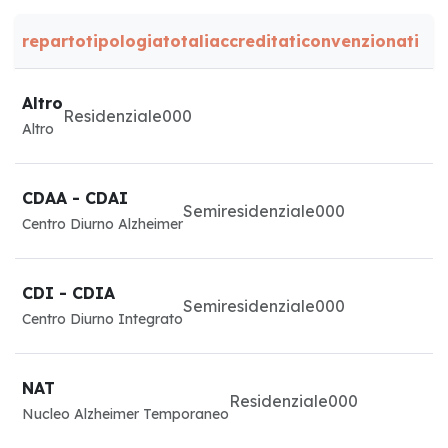
reparto
tipologia
totali
accreditati
convenzionati
Altro
Residenziale
0
0
0
Altro
CDAA - CDAI
Semiresidenziale
0
0
0
Centro Diurno Alzheimer
CDI - CDIA
Semiresidenziale
0
0
0
Centro Diurno Integrato
NAT
Residenziale
0
0
0
Nucleo Alzheimer Temporaneo