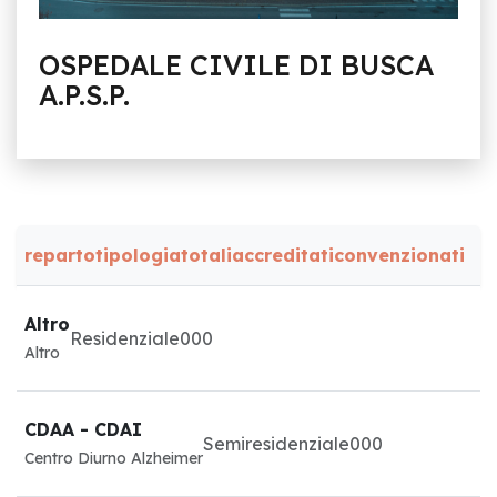
OSPEDALE CIVILE DI BUSCA
A.P.S.P.
reparto
tipologia
totali
accreditati
convenzionati
Altro
Residenziale
0
0
0
Altro
CDAA - CDAI
Semiresidenziale
0
0
0
Centro Diurno Alzheimer