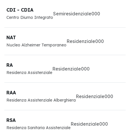
CDI - CDIA
Semiresidenziale
0
0
0
Centro Diurno Integrato
NAT
Residenziale
0
0
0
Nucleo Alzheimer Temporaneo
RA
Residenziale
0
0
0
Residenza Assistenziale
RAA
Residenziale
0
0
0
Residenza Assistenziale Alberghiera
RSA
Residenziale
0
0
0
Residenza Sanitaria Assistenziale