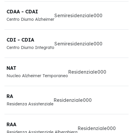
CDAA - CDAI
Semiresidenziale
0
0
0
Centro Diurno Alzheimer
CDI - CDIA
Semiresidenziale
0
0
0
Centro Diurno Integrato
NAT
Residenziale
0
0
0
Nucleo Alzheimer Temporaneo
RA
Residenziale
0
0
0
Residenza Assistenziale
RAA
Residenziale
0
0
0
Residenza Assistenziale Alberghiera