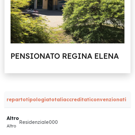
PENSIONATO REGINA ELENA
reparto
tipologia
totali
accreditati
convenzionati
Altro
Residenziale
0
0
0
Altro