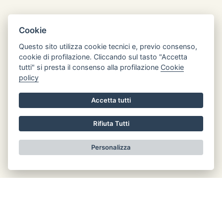
Cookie
Questo sito utilizza cookie tecnici e, previo consenso,
cookie di profilazione. Cliccando sul tasto "Accetta
Orari di apertura
tutti" si presta il consenso alla profilazione
Cookie
Lun: 8.30 - 12.30
policy
Mar: chiuso
Accetta tutti
Mer: 8.30 - 12.30
Gio: chiuso
Rifiuta Tutti
Ven: chiuso
Personalizza
Informativa privacy
Realizzato da
LeonardoWeb
|
Area Riservata