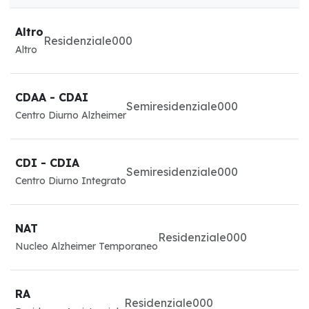
Altro
Residenziale
0
0
0
Altro
CDAA - CDAI
Semiresidenziale
0
0
0
Centro Diurno Alzheimer
CDI - CDIA
Semiresidenziale
0
0
0
Centro Diurno Integrato
NAT
Residenziale
0
0
0
Nucleo Alzheimer Temporaneo
RA
Residenziale
0
0
0