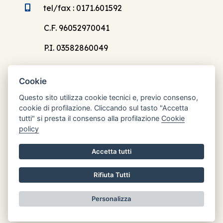
tel/fax : 0171.601592
C.F. 96052970041
P.I. 03582860049
Cookie
Questo sito utilizza cookie tecnici e, previo consenso,
cookie di profilazione. Cliccando sul tasto "Accetta
Orari di apertura
tutti" si presta il consenso alla profilazione
Cookie
Lun: 8.30 - 12.30
policy
Mar: chiuso
Accetta tutti
Mer: 8.30 - 12.30
Gio: chiuso
Rifiuta Tutti
Ven: chiuso
Personalizza