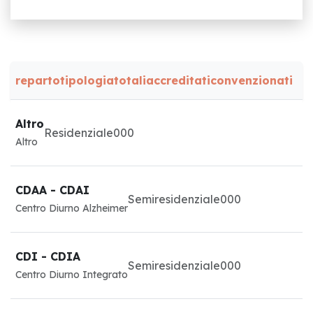
reparto
tipologia
totali
accreditati
convenzionati
Altro
Residenziale
0
0
0
Altro
CDAA - CDAI
Semiresidenziale
0
0
0
Centro Diurno Alzheimer
CDI - CDIA
Semiresidenziale
0
0
0
Centro Diurno Integrato