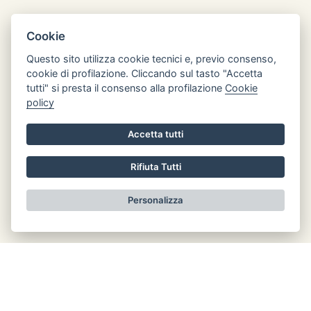
Cookie
Questo sito utilizza cookie tecnici e, previo consenso,
cookie di profilazione. Cliccando sul tasto "Accetta
Orari di apertura
tutti" si presta il consenso alla profilazione
Cookie
Lun: 8.30 - 12.30
policy
Mar: chiuso
Accetta tutti
Mer: 8.30 - 12.30
Gio: chiuso
Rifiuta Tutti
Ven: chiuso
Personalizza
Informativa privacy
Realizzato da
LeonardoWeb
|
Area Riservata