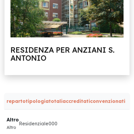
RESIDENZA PER ANZIANI S.
ANTONIO
reparto
tipologia
totali
accreditati
convenzionati
Altro
Residenziale
0
0
0
Altro