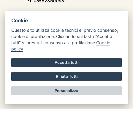
P.I. 03582860049
Cookie
Questo sito utilizza cookie tecnici e, previo consenso,
cookie di profilazione. Cliccando sul tasto "Accetta
Orari di apertura
tutti" si presta il consenso alla profilazione
Cookie
Lun: 8.30 - 12.30
policy
Mar: chiuso
Accetta tutti
Mer: 8.30 - 12.30
Gio: chiuso
Rifiuta Tutti
Ven: chiuso
Personalizza
Informativa privacy
Realizzato da
LeonardoWeb
|
Area Riservata