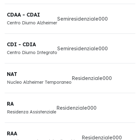
CDAA - CDAI
Semiresidenziale
0
0
0
Centro Diurno Alzheimer
CDI - CDIA
Semiresidenziale
0
0
0
Centro Diurno Integrato
NAT
Residenziale
0
0
0
Nucleo Alzheimer Temporaneo
RA
Residenziale
0
0
0
Residenza Assistenziale
RAA
Residenziale
0
0
0