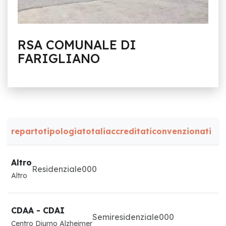
RSA COMUNALE DI
FARIGLIANO
reparto
tipologia
totali
accreditati
convenzionati
Altro
Residenziale
0
0
0
Altro
CDAA - CDAI
Semiresidenziale
0
0
0
Centro Diurno Alzheimer