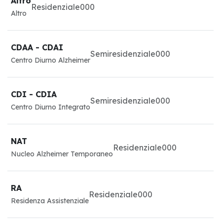
Altro
Residenziale
0
0
0
Altro
CDAA - CDAI
Semiresidenziale
0
0
0
Centro Diurno Alzheimer
CDI - CDIA
Semiresidenziale
0
0
0
Centro Diurno Integrato
NAT
Residenziale
0
0
0
Nucleo Alzheimer Temporaneo
RA
Residenziale
0
0
0
Residenza Assistenziale