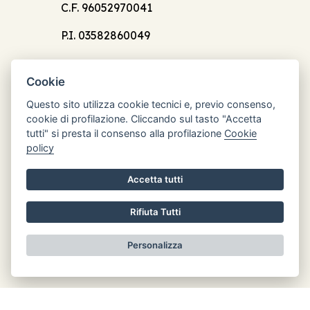
C.F. 96052970041
P.I. 03582860049
Cookie
Questo sito utilizza cookie tecnici e, previo consenso,
cookie di profilazione. Cliccando sul tasto "Accetta
Orari di apertura
tutti" si presta il consenso alla profilazione
Cookie
Lun: 8.30 - 12.30
policy
Mar: chiuso
Accetta tutti
Mer: 8.30 - 12.30
Gio: chiuso
Rifiuta Tutti
Ven: chiuso
Personalizza
Informativa privacy