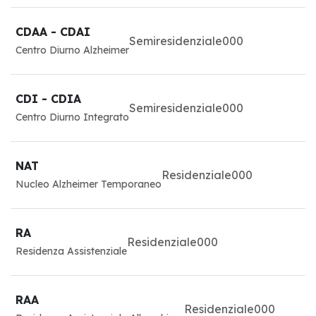
CDAA - CDAI
Semiresidenziale
0
0
0
Centro Diurno Alzheimer
CDI - CDIA
Semiresidenziale
0
0
0
Centro Diurno Integrato
NAT
Residenziale
0
0
0
Nucleo Alzheimer Temporaneo
RA
Residenziale
0
0
0
Residenza Assistenziale
RAA
Residenziale
0
0
0