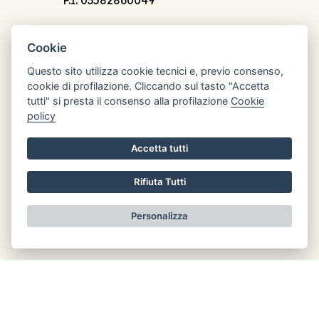
P.I. 03582860049
Cookie
Questo sito utilizza cookie tecnici e, previo consenso,
cookie di profilazione. Cliccando sul tasto "Accetta
Orari di apertura
tutti" si presta il consenso alla profilazione
Cookie
Lun: 8.30 - 12.30
policy
Mar: chiuso
Accetta tutti
Mer: 8.30 - 12.30
Gio: chiuso
Rifiuta Tutti
Ven: chiuso
Personalizza
Informativa privacy
Realizzato da
LeonardoWeb
|
Area Riservata