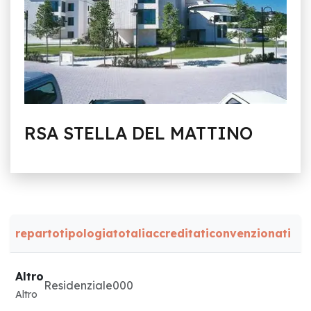
RSA STELLA DEL MATTINO
reparto
tipologia
totali
accreditati
convenzionati
Altro
Residenziale
0
0
0
Altro